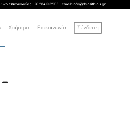
φωνο επικοινωνίας:
+30 28410 32158
| email:
info@dslasithiou.gr
α
Χρήσιμα
Επικοινωνία
Σύνδεση
-