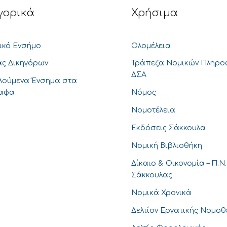
γορικά
Χρήσιμα
ικό Ενσήμο
Ολομέλεια
ς Δικηγόρων
Τράπεζα Νομικών Πληρο
ΔΣΑ
λούμενα Ένσημα στα
ραφα
Νόμος
Νομοτέλεια
Εκδόσεις Σάκκουλα
Νομική Βιβλιοθήκη
Δίκαιο & Οικονομία – Π.Ν.
Σάκκουλας
Νομικά Χρονικά
Δελτίον Εργατικής Νομο