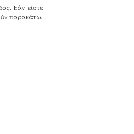
δας. Εάν είστε
φούν παρακάτω.