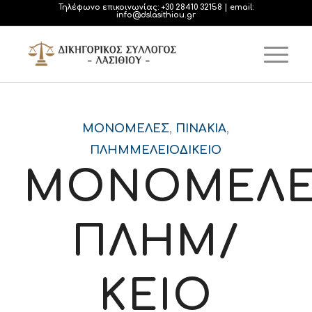
Τηλέφωνο επικοινωνίας:
+30 28410 32158
| email:
info@dslasithiou.gr
ΜΟΝΟΜΕΛΈΣ
,
ΠΙΝΆΚΙΑ
,
ΠΛΗΜΜΕΛΕΙΟΔΙΚΕΊΟ
ΜΟΝΟΜΕΛΕ
ΠΛΗΜ/
ΚΕΙΟ