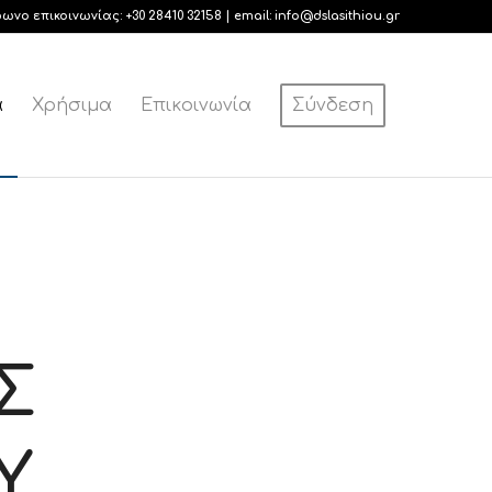
φωνο επικοινωνίας:
+30 28410 32158
| email:
info@dslasithiou.gr
α
Χρήσιμα
Επικοινωνία
Σύνδεση
Σ
Υ