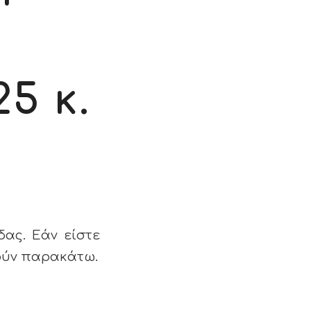
5 κ.
δας. Εάν είστε
φούν παρακάτω.