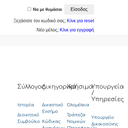
Να με θυμάσαι
Ξεχάσατε τον κωδικό σας;
Κλικ για reset
Νέο μέλος;
Κλικ για εγγραφή
Σύλλογος
Δικηγορικά
Χρήσιμα
Υπουργεία
/
Υπηρεσίες
Ιστορία
Δικαστικό
Ολομέλεια
Ενσήμο
Διοικητικό
Τράπεζα
Υπουργείο
Συμβούλιο
Κώδικας
Νομικών
Δικαιοσύνης