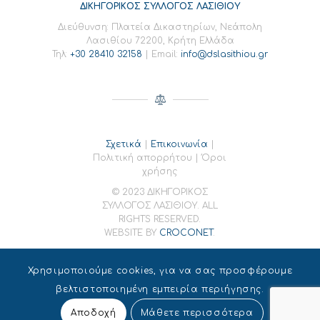
ΔΙΚΗΓΟΡΙΚΟΣ ΣΥΛΛΟΓΟΣ ΛΑΣΙΘΙΟΥ
Διεύθυνση: Πλατεία Δικαστηρίων, Νεάπολη
Λασιθίου 72200, Κρήτη Ελλάδα
Τηλ:
+30 28410 32158
| Email:
info@dslasithiou.gr
Σχετικά
|
Επικοινωνία
|
Πολιτική απορρήτου | Όροι
χρήσης
© 2023 ΔΙΚΗΓΟΡΙΚΟΣ
ΣΥΛΛΟΓΟΣ ΛΑΣΙΘΙΟΥ. ALL
RIGHTS RESERVED.
WEBSITE BY
CROCONET
.
Χρησιμοποιούμε cookies, για να σας προσφέρουμε
βελτιστοποιημένη εμπειρία περιήγησης.
Αποδοχή
Μάθετε περισσότερα