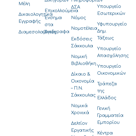
Δικηγόρων
Πληροφοριών
Μέλη
Υπουργείο
ΔΣΑ
Επικολλούμενα
Εσωτερικών
Δικαιολογητικά
Ένσημα
Νόμος
Εγγραφής
Υφυπουργείο
στα
Νομοτέλεια
Δημ.
Δικόγραφα
Διαμεσολαβητές
Τάξεως
Εκδόσεις
Σάκκουλα
Υπουργείο
Απασχόλησης
Νομική
Βιβλιοθήκη
Υπουργείο
Οικονομικών
Δίκαιο &
Οικονομία
Τράπεζα
– Π.Ν.
της
Σάκκουλας
Ελλάδος
Νομικά
Γενική
Χρονικά
Γραμματεία
Εμπορίου
Δελτίον
Εργατικής
Κέντρα